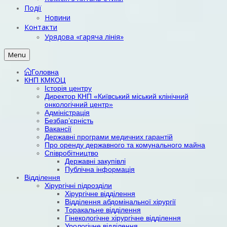
Події
Новини
Контакти
Урядова «гаряча лінія»
Menu
Головна
КНП КМКОЦ
Історія центру
Директор КНП «Київський міський клінічний
онкологічний центр»
Адміністрація
Безбар’єрність
Вакансії
Державні програми медичних гарантій
Про оренду державного та комунального майна
Співробітництво
Державні закупівлі
Публічна інформація
Відділення
Хірургічні підрозділи
Хірургічне відділення
Відділення абдомінальної хірургії
Торакальне відділення
Гінекологічне хірургічне відділення
Урологічне відділення