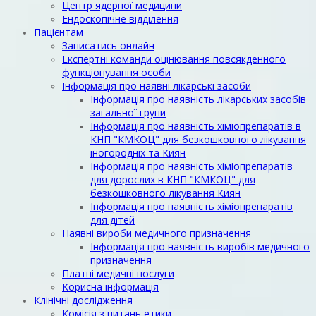
Центр ядерної медицини
Ендоскопічне відділення
Пацієнтам
Записатись онлайн
Експертні команди оцінювання повсякденного
функціонування особи
Інформація про наявні лікарські засоби
Інформація про наявність лікарських засобів
загальної групи
Інформація про наявність хіміопрепаратів в
КНП "КМКОЦ" для безкошковного лікування
іногородніх та Киян
Інформація про наявність хіміопрепаратів
для дорослих в КНП "КМКОЦ" для
безкошковного лікування Киян
Інформація про наявність хіміопрепаратів
для дітей
Наявні вироби медичного призначення
Інформація про наявність виробів медичного
призначення
Платні медичні послуги
Корисна інформація
Клінічні дослідження
Комісія з питань етики