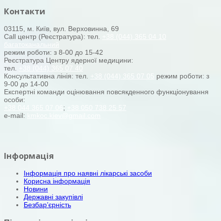
Контакти
03115, м. Київ, вул. Верховинна, 69
Call центр (Реєстратура): тел.
+38 (044) 365 04 10
багатоканальний
режим роботи: з 8-00 до 15-42
Реєстратура Центру ядерної медицини:
тел.
+38 (044) 365 07 40
Консультативна лінія: тел.
+38 (044) 365 07 05
режим роботи: з
9-00 до 14-00
Експертні команди оцінювання повсякденного функціонування
особи:
+38 044 365 07 06
;
+38 050 738 25 57
e-mail:
kmkoc.kiev@gmail.com
Інформація
Інформація про наявні лікарські засоби
Корисна інформація
Новини
Державні закупівлі
Безбар’єрність