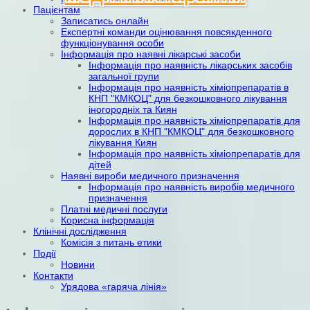
Пацієнтам
Записатись онлайн
Експертні команди оцінювання повсякденного
функціонування особи
Інформація про наявні лікарські засоби
Інформація про наявність лікарських засобів
загальної групи
Інформація про наявність хіміопрепаратів в
КНП "КМКОЦ" для безкошковного лікування
іногородніх та Киян
Інформація про наявність хіміопрепаратів для
дорослих в КНП "КМКОЦ" для безкошковного
лікування Киян
Інформація про наявність хіміопрепаратів для
дітей
Наявні вироби медичного призначення
Інформація про наявність виробів медичного
призначення
Платні медичні послуги
Корисна інформація
Клінічні дослідження
Комісія з питань етики
Події
Новини
Контакти
Урядова «гаряча лінія»