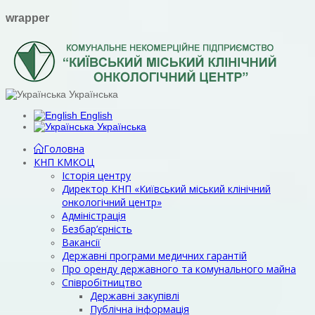
wrapper
Українська
English
Українська
Головна
КНП КМКОЦ
Історія центру
Директор КНП «Київський міський клінічний
онкологічний центр»
Адміністрація
Безбар’єрність
Вакансії
Державні програми медичних гарантій
Про оренду державного та комунального майна
Співробітництво
Державні закупівлі
Публічна інформація