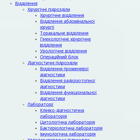
Відділення
Хірургічні підрозділи
Хірургічне відділення
Відділення абдомінальної
хірургії
Торакальне відділення
Гінекологічне хірургічне
відділення
Урологічне відділення
Операційний блок
Діагностичні підрозділи
Відділення променевої
діагностики
Відділення радіоізотопної
діагностики
Відділення функціональної
діагностики
Лабораторії
Клініко-діагностична
лабораторія
Цитологічна лабораторія
Бактеріологічна лабораторія
Імунологічна лабораторія
Хіміотерапевтичні підрозділи