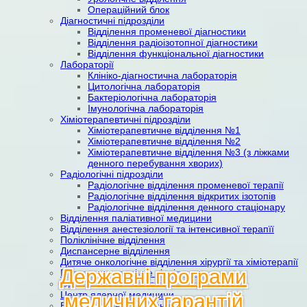
Операційний блок
Діагностичні підрозділи
Відділення променевої діагностики
Відділення радіоізотопної діагностики
Відділення функціональної діагностики
Лабораторії
Клініко-діагностична лабораторія
Цитологічна лабораторія
Бактеріологічна лабораторія
Імунологічна лабораторія
Хіміотерапевтичні підрозділи
Хіміотерапевтичне відділення №1
Хіміотерапевтичне відділення №2
Хіміотерапевтичне відділення №3 (з ліжками
денного перебування хворих)
Радіологічні підрозділи
Радіологічне відділення променевої терапії
Радіологічне відділення відкритих ізотопів
Радіологічне відділення денного стаціонару
Відділення паліативної медицини
Відділення анестезіології та інтенсивної терапїї
Поліклінічне відділення
Диспансерне відділення
Дитяче онкологічне відділення хірургії та хіміотерапії
Державні програми
Патологоанатомічне відділення
Організаційно-методичний відділ
Центр ядерної медицини
медичних гарантій
Ендоскопічне відділення