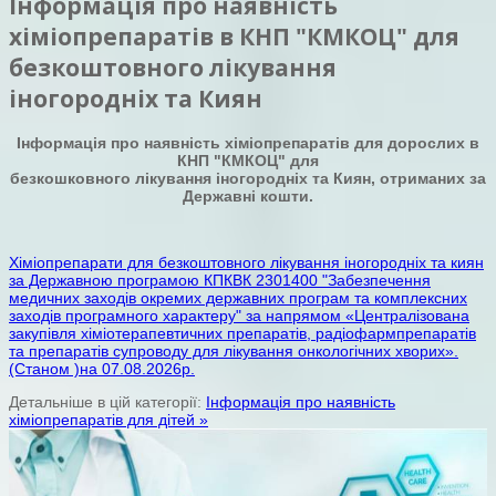
Інформація про наявність
хіміопрепаратів в КНП "КМКОЦ" для
безкоштовного лікування
іногородніх та Киян
Інформація про наявність хіміопрепаратів для дорослих в
КНП "КМКОЦ" для
безкошковного лікування іногородніх та Киян, отриманих за
Державні кошти.
Хіміопрепарати для безкоштовного лікування іногородніх та киян
за Державною програмою КПКВК 2301400 "Забезпечення
медичних заходів окремих державних програм та комплексних
заходів програмного характеру" за напрямом «Централізована
закупівля хіміотерапевтичних препаратів, радіофармпрепаратів
та препаратів супроводу для лікування онкологічних хворих».
(Станом )на 07.08.2026р.
Детальніше в цій категорії:
Інформація про наявність
хіміопрепаратів для дітей »