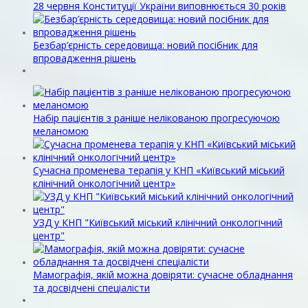
28 червня Конституції України виповнюється 30 років
Безбар’єрність середовища: новий посібник для
впровадження рішень
Набір пацієнтів з раніше нелікованою прогресуючою
меланомою
Сучасна променева терапія у КНП «Київський міський
клінічний онкологічний центр»
УЗД у КНП "Київський міський клінічний онкологічний
центр"
Мамографія, якій можна довіряти: сучасне обладнання
та досвідчені спеціалісти