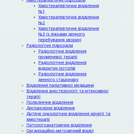
Хіміотерапевтичне відділення
№1
Хіміотерапевтичне відділення
№2
Хіміотерапевтичне відділення
№3 (з ліжками денного
перебування хворих)
Радіологічні підрозділи
Радіологічне відділення
променевої терапії
Радіологічне відділення
відкритих ізотопів
Радіологічне відділення
денного стаціонару
Відділення паліативної медицини
Відділення анестезіології та інтенсивної
терапїї
Поліклінічне відділення
Диспансерне відділення
Дитяче онкологічне відділення хірургії та
хіміотерапії
Патологоанатомічне відділення
Організаційно-методичний відділ