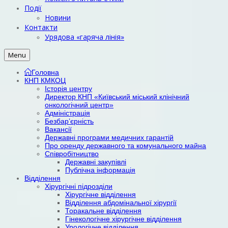
Події
Новини
Контакти
Урядова «гаряча лінія»
Menu
Головна
КНП КМКОЦ
Історія центру
Директор КНП «Київський міський клінічний
онкологічний центр»
Адміністрація
Безбар’єрність
Вакансії
Державні програми медичних гарантій
Про оренду державного та комунального майна
Співробітництво
Державні закупівлі
Публічна інформація
Відділення
Хірургічні підрозділи
Хірургічне відділення
Відділення абдомінальної хірургії
Торакальне відділення
Гінекологічне хірургічне відділення
Урологічне відділення