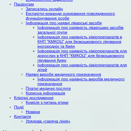
Пацієнтам
Записатись онлайн
Експертні команди оцінювання повсякденного
функціонування особи
Інформація про наявні лікарські засоби
Інформація про наявність лікарських засобів
загальної групи
Інформація про наявність хіміопрепаратів в
КНП "КМКОЦ" для безкошковного лікування
іногородніх та Киян
Інформація про наявність хіміопрепаратів для
дорослих в КНП "КМКОЦ" для безкошковного
лікування Киян
Інформація про наявність хіміопрепаратів для
дітей
Наявні вироби медичного призначення
Інформація про наявність виробів медичного
призначення
Платні медичні послуги
Корисна інформація
Клінічні дослідження
Комісія з питань етики
Події
Новини
Контакти
Урядова «гаряча лінія»