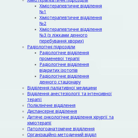
Хіміотерапевтичне відділення
№1
Хіміотерапевтичне відділення
№2
Хіміотерапевтичне відділення
№3 (з ліжками денного
перебування хворих)
Радіологічні підрозділи
Радіологічне відділення
променевої терапії
Радіологічне відділення
відкритих ізотопів
Радіологічне відділення
денного стаціонару
Відділення паліативної медицини
Відділення анестезіології та інтенсивної
терапїї
Поліклінічне відділення
Диспансерне відділення
Дитяче онкологічне відділення хірургії та
хіміотерапії
Патологоанатомічне відділення
Організаційно-методичний відділ