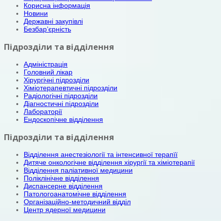
Корисна інформація
Новини
Державні закупівлі
Безбар’єрність
Підрозділи та відділення
Адміністрація
Головний лікар
Хірургічні підрозділи
Хіміотерапевтичні підрозділи
Радіологічні підрозділи
Діагностичні підрозділи
Лабораторії
Ендоскопічне відділення
Підрозділи та відділення
Відділення анестезіології та інтенсивної терапїї
Дитяче онкологічне відділення хірургії та хіміотерапії
Відділення паліативної медицини
Поліклінічне відділення
Диспансерне відділення
Патологоанатомічне відділення
Організаційно-методичний відділ
Центр ядерної медицини