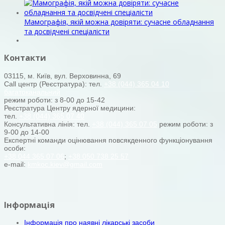
Мамографія, якій можна довіряти: сучасне обладнання
та досвідчені спеціалісти
Контакти
03115, м. Київ, вул. Верховинна, 69
Call центр (Реєстратура): тел.
+38 (044) 365 04 10
багатоканальний
режим роботи: з 8-00 до 15-42
Реєстратура Центру ядерної медицини:
тел.
+38 (044) 365 07 40
Консультативна лінія: тел.
+38 (044) 365 07 05
режим роботи: з
9-00 до 14-00
Експертні команди оцінювання повсякденного функціонування
особи:
+38 044 365 07 06
;
+38 050 738 25 57
e-mail:
kmkoc.kiev@gmail.com
Інформація
Інформація про наявні лікарські засоби