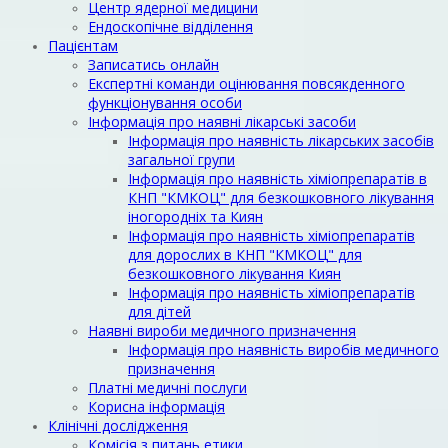
Центр ядерної медицини
Ендоскопічне відділення
Пацієнтам
Записатись онлайн
Експертні команди оцінювання повсякденного
функціонування особи
Інформація про наявні лікарські засоби
Інформація про наявність лікарських засобів
загальної групи
Інформація про наявність хіміопрепаратів в
КНП "КМКОЦ" для безкошковного лікування
іногородніх та Киян
Інформація про наявність хіміопрепаратів
для дорослих в КНП "КМКОЦ" для
безкошковного лікування Киян
Інформація про наявність хіміопрепаратів
для дітей
Наявні вироби медичного призначення
Інформація про наявність виробів медичного
призначення
Платні медичні послуги
Корисна інформація
Клінічні дослідження
Комісія з питань етики