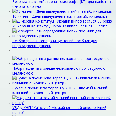
Безоплатна комп’ютерна томографія (КТ) для пацієнтів з
онкопатологією
10 липня – День вшанування пам’яті загиблих медиків
28 червня Конституції України виповнюється 30 років
Безбар’єрність середовища: новий посібник для
впровадження рішень
Набір пацієнтів з раніше нелікованою прогресуючою
меланомою
Сучасна променева терапія у КНП «Київський міський
клінічний онкологічний центр»
УЗД у КНП "Київський міський клінічний онкологічний
центр"