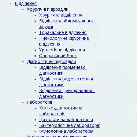
Відділення
Хірургічні підрозділи
Хірургічне відділення
Відділення абдомінальної
хірургії
Торакальне відділення
Гінекологічне хірургічне
відділення
Урологічне відділення
Операційний блок
Діагностичні підрозділи
Відділення променевої
діагностики
Відділення радіоізотопної
діагностики
Відділення функціональної
діагностики
Лабораторії
Клініко-діагностична
лабораторія
Цитологічна лабораторія
Бактеріологічна лабораторія
Імунологічна лабораторія
Хіміотерапевтичні підрозділи