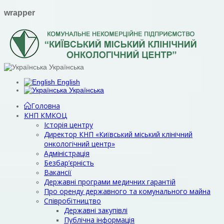
wrapper
Українська
English
Українська
Головна
КНП КМКОЦ
Історія центру
Директор КНП «Київський міський клінічний
онкологічний центр»
Адміністрація
Безбар’єрність
Вакансії
Державні програми медичних гарантій
Про оренду державного та комунального майна
Співробітництво
Державні закупівлі
Публічна інформація