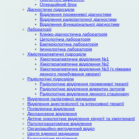
Операційний блок
Діагностичні підрозділи
Відділення променевої діагностики
Відділення радіоізотопної діагностики
Відділення функціональної діагностики
Лабораторії
Клініко-діагностична лабораторія
Цитологічна лабораторія
Бактеріологічна лабораторія
Імунологічна лабораторія
Хіміотерапевтичні підрозділи
Хіміотерапевтичне відділення №1
Хіміотерапевтичне відділення №2
Хіміотерапевтичне відділення №3 (з ліжками
денного перебування хворих)
Радіологічні підрозділи
Радіологічне відділення променевої терапії
Радіологічне відділення відкритих ізотопів
Радіологічне відділення денного стаціонару
Відділення паліативної медицини
Відділення анестезіології та інтенсивної терапїї
Поліклінічне відділення
Диспансерне відділення
Дитяче онкологічне відділення хірургії та хіміотерапії
Патологоанатомічне відділення
Організаційно-методичний відділ
Центр ядерної медицини
Ендоскопічне відділення