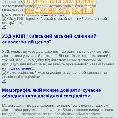
Державні програми
та інших регіонів України в радіологічному відділенні із
застосуванням передових методів променевої терапії.
медичних гарантій
Обладнання Лікування проводиться на сучасному
радіотерапевтичному…
Детальніше ...
УЗД у КНП "Київський міський клінічний
онкологічний центр"
УЗД, ультразвукове дослідження - це один з ключових методів
діагностики у сучасній онкології. Він не тільки інформативний і
точний, але й на відміну від багатьох інших діагностичних
процедур для візуалізації, не чинить променевого навантаження
на…
Детальніше ...
Мамографія, якій можна довіряти: сучасне
обладнання та досвідчені спеціалісти
Мамографія - це дослідження, визнане “золотим стандартом”
діагностики раку молочної залози. Воно дозволяє виявити навіть
найдрібніші патологічні зміни, розмір яких обчислюється
міліметрами. Таке обстеження проходять всі жінки для скринінгу,