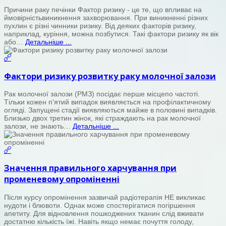
Причини раку печінки Фактор ризику - це те, що впливає на
ймовірністьвиникнення захворювання. При виникненні різних
пухлин є різні чинники ризику. Від деяких факторів ризику,
наприклад, куріння, можна позбутися. Такі фактори ризику як вік
або…
Детальніше ...
Фактори ризику розвитку раку молочної залози
Рак молочної залози (РМЗ) посідає перше місцепо частоті.
Тільки кожен п'ятий випадок виявляється на профілактичному
огляді. Запущені стадії виявляються майже в половині випадків.
Близько двох третин жінок, які страждають на рак молочної
залози, не знають…
Детальніше ...
Значення правильного харчування при
променевому опроміненні
Після курсу опромінення зазвичай радіотерапія НЕ викликає
нудоти і блювоти. Однак може спостерігатися погіршення
апетиту. Для відновлення пошкоджених тканин слід вживати
достатню кількість їжі. Навіть якщо немає почуття голоду,