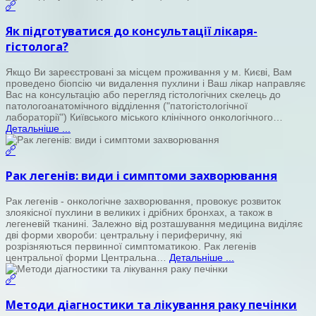
Як підготуватися до консультації лікаря-
гістолога?
Якщо Ви зареєстровані за місцем проживання у м. Києві, Вам
проведено біопсію чи видалення пухлини і Ваш лікар направляє
Вас на консультацію або перегляд гістологічних скелець до
патологоанатомічного відділення ("патогістологічної
лабораторії") Київського міського клінічного онкологічного…
Детальніше ...
Рак легенів: види і симптоми захворювання
Рак легенів - онкологічне захворювання, провокує розвиток
злоякісної пухлини в великих і дрібних бронхах, а також в
легеневій тканині. Залежно від розташування медицина виділяє
дві форми хвороби: центральну і периферичну, які
розрізняються первинної симптоматикою. Рак легенів
центральної форми Центральна…
Детальніше ...
Методи діагностики та лікування раку печінки