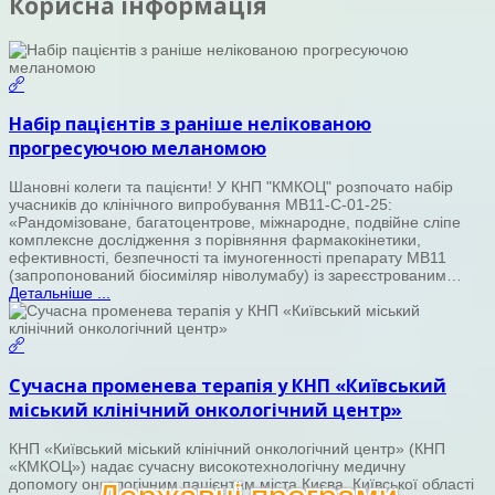
Корисна інформація
Набір пацієнтів з раніше нелікованою
прогресуючою меланомою
Шановні колеги та пацієнти! У КНП "КМКОЦ" розпочато набір
учасників до клінічного випробування MB11-С-01-25:
«Рандомізоване, багатоцентрове, міжнародне, подвійне сліпе
комплексне дослідження з порівняння фармакокінетики,
ефективності, безпечності та імуногенності препарату MВ11
(запропонований біосиміляр ніволумабу) із зареєстрованим…
Детальніше ...
Сучасна променева терапія у КНП «Київський
міський клінічний онкологічний центр»
КНП «Київський міський клінічний онкологічний центр» (КНП
«КМКОЦ») надає сучасну високотехнологічну медичну
допомогу онкологічним пацієнтам міста Києва, Київської області